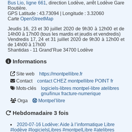
Bus Lio
,
ligne 661
, direction Lodève, arrêt Lodève Gare
Routière.
GPS Latitude : 43.73094 | Longitude : 3.32060
Carte
OpenStreetMap
Jeudis 16, 23 et 30 juillet 2020 de 9h30 à 12h00 et de
14h00 à 17h00 (tous les mardis et jeudis et vendredis)
Vendredis 17, 24 et 31 juillet 2020 de 9h30 à 12h00 et
de 14h00 à 17h00
Shantidas - 11 Grand’Rue 34700 Lodève
Informations
Site web
https://montpellibre.fr
Contact
contact CHEZ montpellibre POINT fr
Mots-clés
logiciels-libres
montpel-libre
atelibres
gnu/linux
fracture-numerique
Orga
Montpel'libre
Hebdomadaire 3 fois
2020-07-16 Lodève: Aide à l’informatique Libre
#lodève #logicielsLibres #montpelLibre #atelibres