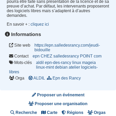
pourra être faite sans présentation de la licence et de sa
preuve d’achat. Par défaut, les intervenants proposeront
des logiciels libres mais s’adaptent à d’autres
demandes.
En savoir + :
cliquez ici
Informations
Site web
https://epn.salledesrancy.com/jeudi-
bidouille
Contact
epn CHEZ salledesrancy POINT com
Mots-clés
aldil
epn-des-rancy
linux
mageia
linux-mint
debian
atelier
logiciels-
libres
Orga
ALDIL
Epn des Rancy
Proposer un événement
Proposer une organisation
Recherche
Carte
Régions
Orgas