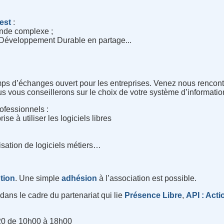
rest
:
monde complexe ;
e Développement Durable en partage...
mps d’échanges ouvert pour les entreprises. Venez nous rencontr
s vous conseillerons sur le choix de votre système d’informati
rofessionnels :
e à utiliser les logiciels libres
lisation de logiciels métiers…
ption
. Une simple
adhésion
à l’association est possible.
ans le cadre du partenariat qui lie
Présence Libre
,
API : Acti
020 de 10h00 à 18h00