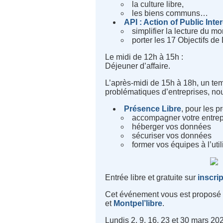
la culture libre,
les biens communs…
API : Action of Public Inte
simplifier la lecture du 
porter les 17 Objectifs d
Le midi de 12h à 15h :
Déjeuner d’affaire.
L’après-midi de 15h à 18h, un te
problématiques d’entreprises, nou
Présence Libre
, pour les p
accompagner votre entrepris
héberger vos données
sécuriser vos données
former vos équipes à l’uti
Entrée libre et gratuite sur
inscri
Cet événement vous est proposé d
et
Montpel’libre
.
Lundis 2, 9, 16, 23 et 30 mars 2