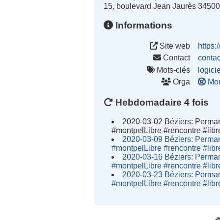
15, boulevard Jean Jaurès 34500
Informations
Site web
https:/
Contact
conta
Mots-clés
logici
Orga
Mon
Hebdomadaire 4 fois
2020-03-02 Béziers: Perma
#montpelLibre #rencontre #li
2020-03-09 Béziers: Perma
#montpelLibre #rencontre #li
2020-03-16 Béziers: Perma
#montpelLibre #rencontre #li
2020-03-23 Béziers: Perma
#montpelLibre #rencontre #li