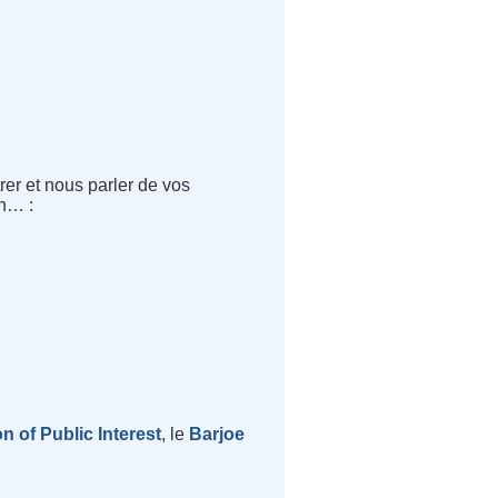
er et nous parler de vos
on… :
on of Public Interest
, le
Barjoe