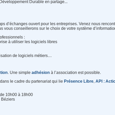
e Développement Durable en partage...
mps d’échanges ouvert pour les entreprises. Venez nous rencontr
s vous conseillerons sur le choix de votre système d’informati
rofessionnels :
e à utiliser les logiciels libres
lisation de logiciels métiers…
ption
. Une simple
adhésion
à l’association est possible.
ans le cadre du partenariat qui lie
Présence Libre
,
API : Acti
 de 10h00 à 18h00
 Béziers