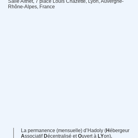
Salle Altnet, 7 place Louis Chazette, Lyon, Auvergne-
Rhône-Alpes, France
La permanence (mensuelle) d’Hadoly (
H
ébergeur
A
ssociatif
D
écentralisé et
O
uvert à
LY
on),