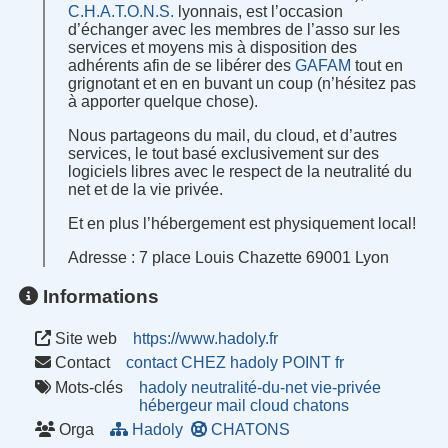
C.H.A.T.O.N.S.
lyonnais, est l’occasion
d’échanger avec les membres de l’asso sur les
services et moyens mis à disposition des
adhérents afin de se libérer des
GAFAM
tout en
grignotant et en en buvant un coup (n’hésitez pas
à apporter quelque chose).
Nous partageons du mail, du cloud, et d’autres
services, le tout basé exclusivement sur des
logiciels libres avec le respect de la neutralité du
net et de la vie privée.
Et en plus l’hébergement est physiquement local!
Adresse : 7 place Louis Chazette 69001 Lyon
Informations
Site web
https://www.hadoly.fr
Contact
contact CHEZ hadoly POINT fr
Mots-clés
hadoly
neutralité-du-net
vie-privée
hébergeur
mail
cloud
chatons
Orga
Hadoly
CHATONS