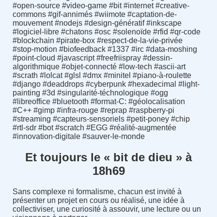
#open-source #video-game #bit #internet #creative-
commons #gif-annimés #wiimote #captation-de-
mouvement #nodejs #design-génératif #inkscape
#logiciel-libre #chatons #osc #solenoïde #rfid #qr-code
#blockchain #pirate-box #respect-de-la-vie-privée
#stop-motion #biofeedback #1337 #irc #data-moshing
#point-cloud #javascript #freefriispray #dessin-
algorithmique #objet-connecté #low-tech #ascii-art
#scrath #lolcat #glsl #dmx #minitel #piano-à-roulette
#django #deaddrops #cyberpunk #hexadecimal #light-
painting #3d #singularité-téchnologique #ogg
#libreoffice #bluetooth #format-C: #géolocalisation
#C++ #gimp #infra-rouge #reprap #raspberry-pi
#streaming #capteurs-sensoriels #petit-poney #chip
#rtl-sdr #bot #scratch #EGG #réalité-augmentée
#innovation-digitale #sauver-le-monde
Et toujours le « bit de dieu » à
18h69
Sans complexe ni formalisme, chacun est invité à
présenter un projet en cours ou réalisé, une idée à
collectiviser, une curiosité à assouvir, une lecture ou un