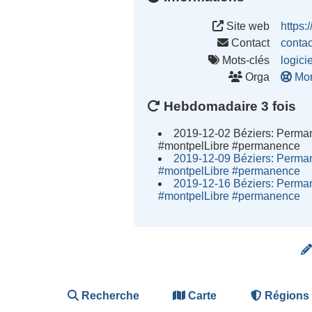
Site web
https:/
Contact
conta
Mots-clés
logici
Orga
Mon
Hebdomadaire 3 fois
2019-12-02 Béziers: Perman
#montpelLibre #permanence
2019-12-09 Béziers: Perman
#montpelLibre #permanence
2019-12-16 Béziers: Perman
#montpelLibre #permanence
Recherche
Carte
Régions