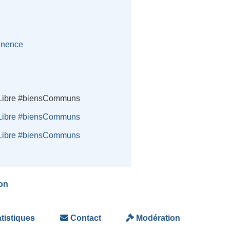
anence
reLibre #biensCommuns
reLibre #biensCommuns
reLibre #biensCommuns
on
tistiques
Contact
Modération