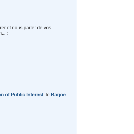
er et nous parler de vos
.. :
on of Public Interest
, le
Barjoe