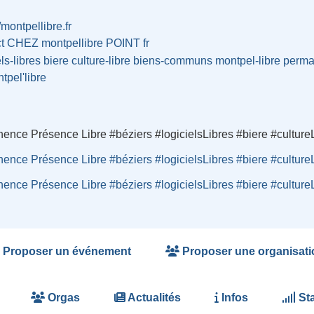
/montpellibre.fr
ct CHEZ montpellibre POINT fr
els-libres
biere
culture-libre
biens-communs
montpel-libre
perm
tpel'libre
ence Présence Libre #béziers #logicielsLibres #biere #cultu
ence Présence Libre #béziers #logicielsLibres #biere #cultu
ence Présence Libre #béziers #logicielsLibres #biere #cultu
Proposer un événement
Proposer une organisati
Orgas
Actualités
Infos
Sta