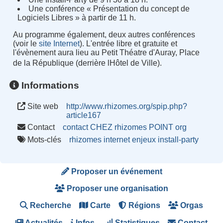
Une conférence « Présentation du concept de
Logiciels Libres » à partir de 11 h.
Au programme également, deux autres conférences
(voir le
site Internet
). L'entrée libre et gratuite et
l'évènement aura lieu au Petit Théatre d'Auray, Place
de la République (derrière lHôtel de Ville).
Informations
Site web
http://www.rhizomes.org/spip.php?
article167
Contact
contact CHEZ rhizomes POINT org
Mots-clés
rhizomes
internet
enjeux
install-party
Proposer un événement
Proposer une organisation
Recherche
Carte
Régions
Orgas
Actualités
Infos
Statistiques
Contact