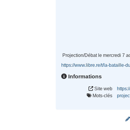
Projection/Débat le mercredi 7 a
https://www.libre.re/t/la-bataille
Informations
Site web
https:
Mots-clés
projec