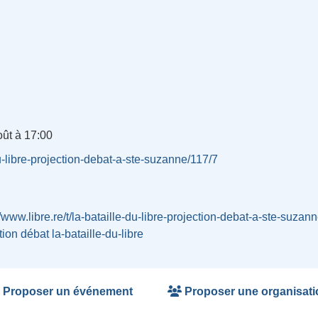
oût à 17:00
-du-libre-projection-debat-a-ste-suzanne/117/7
//www.libre.re/t/la-bataille-du-libre-projection-debat-a-ste-suzan
tion
débat
la-bataille-du-libre
Proposer un événement
Proposer une organisati