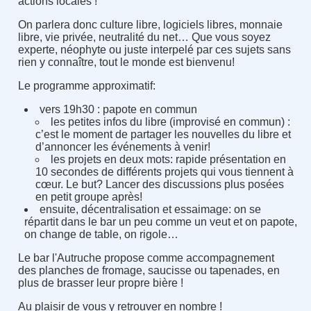
actions locales !
On parlera donc culture libre, logiciels libres, monnaie
libre, vie privée, neutralité du net… Que vous soyez
experte, néophyte ou juste interpelé par ces sujets sans
rien y connaître, tout le monde est bienvenu
!
Le programme approximatif
:
vers 19h30 : papote en commun
les petites infos du libre (improvisé en commun) :
c’est le moment de partager les nouvelles du libre et
d’annoncer les événements à venir
!
les projets en deux mots
:
rapide présentation en
10 secondes de différents projets qui vous tiennent à
cœur. Le but
?
Lancer des discussions plus posées
en petit groupe après
!
ensuite, décentralisation et essaimage
:
on se
répartit dans le bar un peu comme un veut et on papote,
on change de table, on rigole…
Le bar l'Autruche propose comme accompagnement
des planches de fromage, saucisse ou tapenades, en
plus de brasser leur propre bière !
Au plaisir de vous y retrouver en nombre !