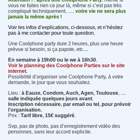
vous ne faites rien ce jour là, même si c’est pas très
compliqué techniquement, ….
votre vie ne sera plus
jamais la même après !
Voir les infos d’explications, ci-dessous, et n’hésitez
pas à me contacter pour toute question.
Une Coolphone party dure 2 heures, plus une heure
prévue si besoin, si ça papote, etc....
En semaine
à 1
9
h
0
0
ou
le
we à 1
6
h30
.
Voir le planning des Coolphone Parties sur le site
internet.
Possibilité d’organiser une Coolphone Party, à votre
demande, le jour que vous souhaitez.
Lieu :
à Eauze,
Condom,
Auch, Agen, Toulouse
, …
salle indiquée quelques jours avant
.
Inscription nécessaire, par email ou tel, pour prévoir
l’organisation.
Prix :
Tarif libre, 15€ suggéré
.
Svp, pas de photo, pas d’enregistrement vidéo des
personnes, sans leur accord explicite.