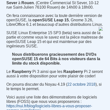
Sever
à
Rouen
. (Centre Commercial St Sever, 10-12
rue Saint-Julien 76100 Rouen) de 14h00 à 18h00.
On fera connaissance avec la toute dernière version de
openSUSE, la
openSUSE Leap 15
, Gnome 3.26,
LibreOffice 6.1 et beaucoup d’autres distributions Linux.
SUSE Linux Enterprise 15 SP3 (beta) sera aussi de la
partie et comme vous le savez est la pièce maitresse de
openSUSE Leap 15 et qui est maintenue par des
ingénieurs SUSE.
Nous distribuerons gracieusement des DVDs
openSUSE 15 de 64 Bits à nos visiteurs dans la
limite du stock disponible.
Le
Raspberry
Pi 3 ainsi que les
Raspberry
Pi 2 seront
aussi à votre disposition pour votre plaisir de coder!
On pourra discuter du Noyau
4.19 (
22 octobre 2018
)
, si
le temps le permet.
Voici aussi une liste des démonstrations de logiciels
libres (FOSS) que nous vous proposerons :
https://nui.fr/blog/logiciels-libres-a-vous-proposer-