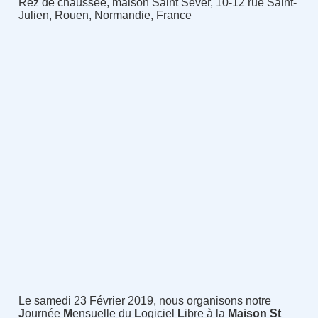
Rez de chaussée, maison Saint Sever, 10-12 rue Saint-
Julien, Rouen, Normandie, France
Le samedi 23 Février 2019, nous organisons notre
J
ournée
M
ensuelle du
L
ogiciel
L
ibre à la
Maison St