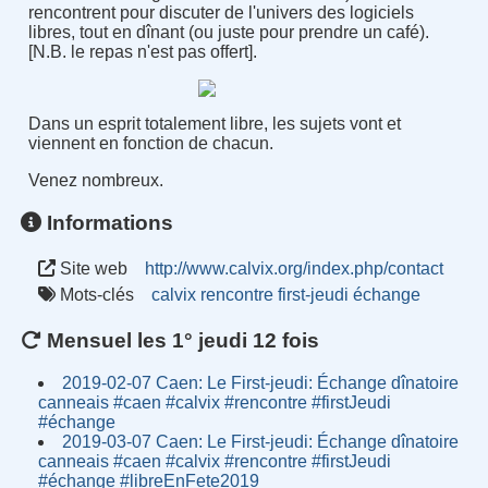
rencontrent pour discuter de l'univers des logiciels
libres, tout en dînant (ou juste pour prendre un café).
[N.B. le repas n'est pas offert].
Dans un esprit totalement libre, les sujets vont et
viennent en fonction de chacun.
Venez nombreux.
Informations
Site web
http://www.calvix.org/index.php/contact
Mots-clés
calvix
rencontre
first-jeudi
échange
Mensuel les 1° jeudi 12 fois
2019-02-07 Caen: Le First-jeudi: Échange dînatoire
canneais #caen #calvix #rencontre #firstJeudi
#échange
2019-03-07 Caen: Le First-jeudi: Échange dînatoire
canneais #caen #calvix #rencontre #firstJeudi
#échange #libreEnFete2019