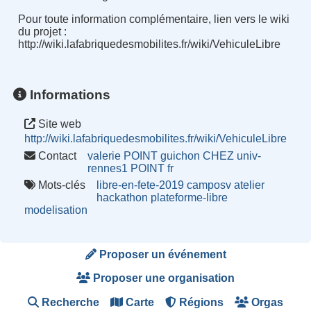
Pour toute information complémentaire, lien vers le wiki
du projet :
http://wiki.lafabriquedesmobilites.fr/wiki/VehiculeLibre
Informations
Site web
http://wiki.lafabriquedesmobilites.fr/wiki/VehiculeLibre
Contact
valerie POINT guichon CHEZ univ-
rennes1 POINT fr
Mots-clés
libre-en-fete-2019
camposv
atelier
hackathon
plateforme-libre
modelisation
Proposer un événement
Proposer une organisation
Recherche
Carte
Régions
Orgas