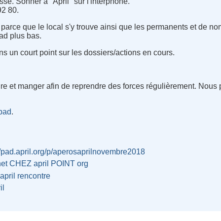
se. Sonner à "April" sur l'interphone.
92 80.
parce que le local s'y trouve ainsi que les permanents et de no
pad plus bas.
s un court point sur les dossiers/actions en cours.
re et manger afin de reprendre des forces régulièrement. Nous
 pad
.
//pad.april.org/p/aperosaprilnovembre2018
het CHEZ april POINT org
april
rencontre
il