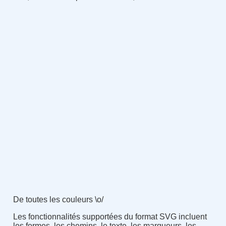
De toutes les couleurs \o/
Les fonctionnalités supportées du format SVG incluent
les formes, les chemins, le texte, les marqueurs, les