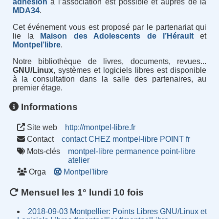
adhésion
à l’association est possible et auprès de la
MDA34
.
Cet événement vous est proposé par le partenariat qui
lie la
Maison des Adolescents de l’Hérault
et
Montpel’libre
.
Notre bibliothèque de livres, documents, revues...
GNU/Linux
, systèmes et logiciels libres est disponible
à la consultation dans la salle des partenaires, au
premier étage.
Informations
Site web
http://montpel-libre.fr
Contact
contact CHEZ montpel-libre POINT fr
Mots-clés
montpel-libre
permanence
point-libre
atelier
Orga
Montpel'libre
Mensuel les 1° lundi 10 fois
2018-09-03 Montpellier: Points Libres GNU/Linux et