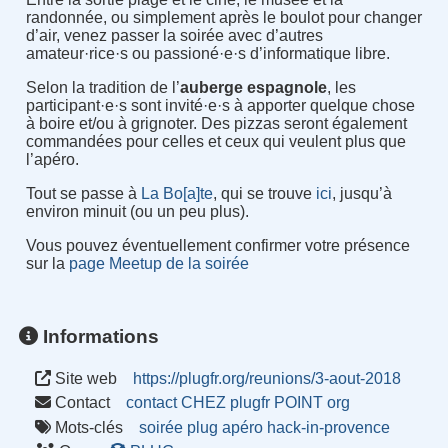
randonnée, ou simplement après le boulot pour changer
d’air, venez passer la soirée avec d’autres
amateur·rice·s ou passioné·e·s d’informatique libre.
Selon la tradition de l’
auberge espagnole
, les
participant·e·s sont invité·e·s à apporter quelque chose
à boire et/ou à grignoter. Des pizzas seront également
commandées pour celles et ceux qui veulent plus que
l’apéro.
Tout se passe à
La Bo[a]te
, qui se trouve
ici
, jusqu’à
environ minuit (ou un peu plus).
Vous pouvez éventuellement confirmer votre présence
sur la
page Meetup de la soirée
Informations
Site web
https://plugfr.org/reunions/3-aout-2018
Contact
contact CHEZ plugfr POINT org
Mots-clés
soirée
plug
apéro
hack-in-provence