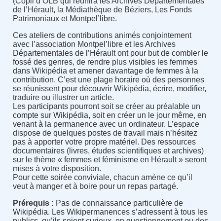
(Copil d’OLB qui réunira les Archives Départementales
de l’Hérault, la Médiathèque de Béziers, Les Fonds
Patrimoniaux et Montpel’libre.
Ces ateliers de contributions animés conjointement
avec l’association Montpel’libre et les Archives
Départementales de l’Hérault ont pour but de combler le
fossé des genres, de rendre plus visibles les femmes
dans Wikipédia et amener davantage de femmes à la
contribution. C’est une plage horaire où des personnes
se réunissent pour découvrir Wikipédia, écrire, modifier,
traduire ou illustrer un article.
Les participants pourront soit se créer au préalable un
compte sur Wikipédia, soit en créer un le jour même, en
venant à la permanence avec un ordinateur. L’espace
dispose de quelques postes de travail mais n’hésitez
pas à apporter votre propre matériel. Des ressources
documentaires (livres, études scientifiques et archives)
sur le thème « femmes et féminisme en Hérault » seront
mises à votre disposition.
Pour cette soirée conviviale, chacun amène ce qu’il
veut à manger et à boire pour un repas partagé.
Prérequis :
Pas de connaissance particulière de
Wikipédia. Les Wikipermanences s’adressent à tous les
publics, qu’ils soient curieux, en questionnement ou des