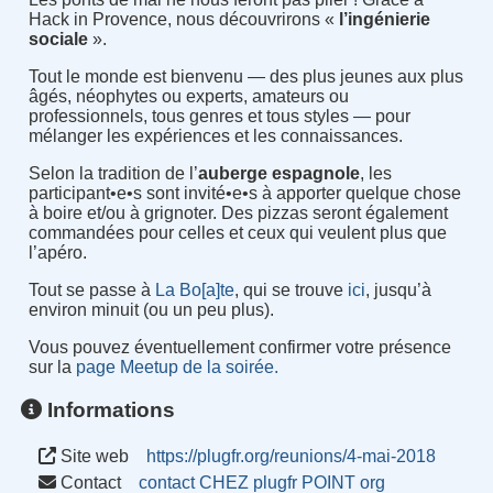
Hack in Provence, nous découvrirons «
l’ingénierie
sociale
».
Tout le monde est bienvenu — des plus jeunes aux plus
âgés, néophytes ou experts, amateurs ou
professionnels, tous genres et tous styles — pour
mélanger les expériences et les connaissances.
Selon la tradition de l’
auberge espagnole
, les
participant•e•s sont invité•e•s à apporter quelque chose
à boire et/ou à grignoter. Des pizzas seront également
commandées pour celles et ceux qui veulent plus que
l’apéro.
Tout se passe à
La Bo[a]te
, qui se trouve
ici
, jusqu’à
environ minuit (ou un peu plus).
Vous pouvez éventuellement confirmer votre présence
sur la
page Meetup de la soirée.
Informations
Site web
https://plugfr.org/reunions/4-mai-2018
Contact
contact CHEZ plugfr POINT org