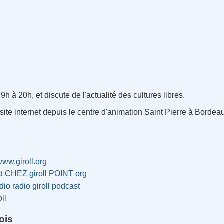
 19h à 20h, et discute de l'actualité des cultures libres.
te internet depuis le centre d'animation Saint Pierre à Bordeaux
/www.giroll.org
ct CHEZ giroll POINT org
dio
radio
giroll
podcast
oll
ois