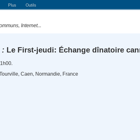
Plus
Outils
ommuns, Internet...
Le First-jeudi: Échange dînatoire can
21h00.
e Tourville, Caen, Normandie, France