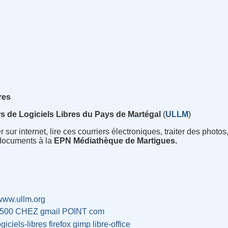
bres
rs de Logiciels Libres du Pays de Martégal
(
ULLM
)
sur internet, lire ces courriers électroniques, traiter des photos
 documents à la
EPN Médiathèque de Martigues.
/www.ullm.org
3500 CHEZ gmail POINT com
ogiciels-libres
firefox
gimp
libre-office