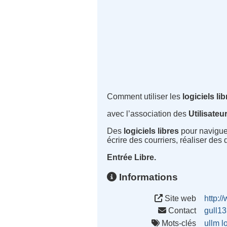
Comment utiliser
les
logiciels li
avec l’association des
Utilisateu
Des
logiciels libres
pour naviguer 
écrire des courriers, réaliser des
Entrée Libre.
Informations
Site web
http:/
Contact
gull1
Mots-clés
ullm
l