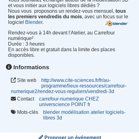
et vous initier aux logiciels libres dédiés ?
Nous vous proposons un rendez-vous mensuel,
tous
les premiers vendredis du mois
, avec un focus sur le
logiciel
Blender
.
Rendez-vous à 14h devant l'Atelier, au Carrefour
numérique²
Durée : 3 heures
En accès libre et gratuit dans la limite des places
disponibles.
Informations
Site web
http://www.cite-sciences.fr/fr/au-
programme/lieux-ressources/carrefour-
numerique2/rendez-vous-reguliers/vendredi-3d
Contact
carrefour-numerique CHEZ
universcience POINT fr
Mots-clés
blender
modélisation
atelier
logiciels-
libres
3d
Proposer un événement