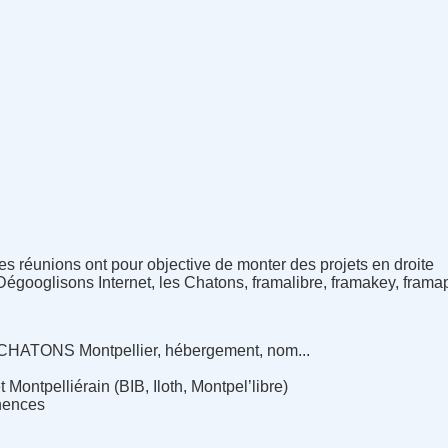
s réunions ont pour objective de monter des projets en droite
 Dégooglisons Internet, les Chatons, framalibre, framakey, framap
t CHATONS Montpellier, hébergement, nom...
 Montpelliérain (BIB, Iloth, Montpel’libre)
nences