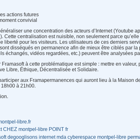
les actions futures
 moment convivial
énéraliser une concentration des acteurs d’Internet (Youtube a
. Cette centralisation est nuisible, non seulement parce qu’elle 
 liberté pour les visiteurs. Les utilisateurs de ces derniers serv
ont disséqués en permanence afin de mieux être ciblés par la pu
mails échangés, vidéos regardées, etc.) peuvent être analysées 
Framasoft à cette problématique est simple : mettre en valeur,
ive Libre, Éthique, Décentralisée et Solidaire.
 participer aux Framapermanences qui auront lieu à la Maison de
e 18h00 à 21h00.
tion.
montpel-libre.fr
ct CHEZ montpel-libre POINT fr
oft
degooglisons
internet
mda
cyberespace
montpel-libre
perm