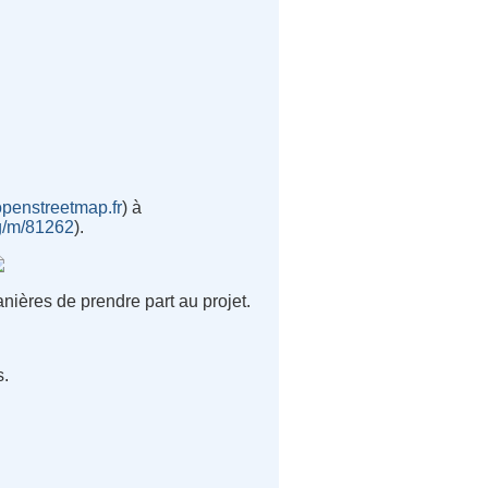
.openstreetmap.fr
) à
rg/m/81262
).
anières de prendre part au projet.
s.