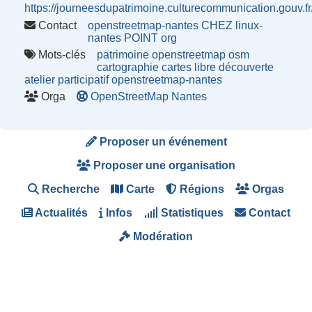
https://journeesdupatrimoine.culturecommunication.gouv
Contact
openstreetmap-nantes CHEZ linux-
nantes POINT org
Mots-clés
patrimoine
openstreetmap
osm
cartographie
cartes
libre
découverte
atelier
participatif
openstreetmap-nantes
Orga
OpenStreetMap Nantes
Proposer un événement
Proposer une organisation
Recherche
Carte
Régions
Orgas
Actualités
Infos
Statistiques
Contact
Modération