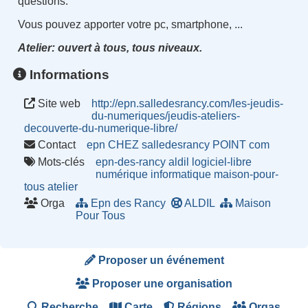
questions.
Vous pouvez apporter votre pc, smartphone, ...
Atelier: ouvert à tous, tous niveaux.
Informations
Site web
http://epn.salledesrancy.com/les-jeudis-
du-numeriques/jeudis-ateliers-
decouverte-du-numerique-libre/
Contact
epn CHEZ salledesrancy POINT com
Mots-clés
epn-des-rancy
aldil
logiciel-libre
numérique
informatique
maison-pour-
tous
atelier
Orga
Epn des Rancy
ALDIL
Maison
Pour Tous
Proposer un événement
Proposer une organisation
Recherche
Carte
Régions
Orgas