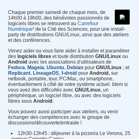
Chaque premier samedi de chaque mois, de
14h00 à 18h00, des bénévoles passionnés de
logiciels libres se retrouvent au
Carrefour
Numérique²
de la Cité des Sciences, pour une install-
party de distributions GNU/Linux, ainsi que des ateliers
et des conférences.
Venez aider ou vous faire aider à installer et paramétrer
des
logiciels
libres
et toute distribution
GNU/Linux
ou
Android
avec les associations d'utilisateurs de
Fedora
,
Mageia
,
Ubuntu,
Debian
pour
GNU/Linux
; et
Replicant
,
LineageOS
,
f-droid
pour
Android,
sur
netbook, portable, tour, PC/Mac, ou smartphone,
éventuellement à côté de votre système actuel. Idem si
vous avez des difficultés avec
GNU/Linux
, un
périphérique, un logiciel libre, ou avec des logiciels
libres sous
Android
.
Vous pouvez aussi participer aux ateliers, ou venir
échanger des compétences avec le groupe de
discussions/découverte/entraide !
12h30-13h45 : déjeuner à la pizzeria Le Verona, 25
avenue Corentin Cariou