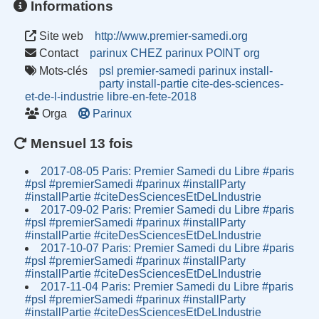
Informations
Site web
http://www.premier-samedi.org
Contact
parinux CHEZ parinux POINT org
Mots-clés
psl
premier-samedi
parinux
install-
party
install-partie
cite-des-sciences-
et-de-l-industrie
libre-en-fete-2018
Orga
Parinux
Mensuel 13 fois
2017-08-05 Paris: Premier Samedi du Libre #paris
#psl #premierSamedi #parinux #installParty
#installPartie #citeDesSciencesEtDeLIndustrie
2017-09-02 Paris: Premier Samedi du Libre #paris
#psl #premierSamedi #parinux #installParty
#installPartie #citeDesSciencesEtDeLIndustrie
2017-10-07 Paris: Premier Samedi du Libre #paris
#psl #premierSamedi #parinux #installParty
#installPartie #citeDesSciencesEtDeLIndustrie
2017-11-04 Paris: Premier Samedi du Libre #paris
#psl #premierSamedi #parinux #installParty
#installPartie #citeDesSciencesEtDeLIndustrie