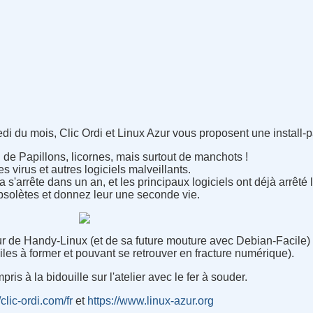
 du mois, Clic Ordi et Linux Azur vous proposent une install-par
e Papillons, licornes, mais surtout de manchots !
 virus et autres logiciels malveillants.
s'arrête dans un an, et les principaux logiciels ont déjà arrêté l
solètes et donnez leur une seconde vie.
 de Handy-Linux (et de sa future mouture avec Debian-Facile) 
iles à former et pouvant se retrouver en fracture numérique).
is à la bidouille sur l'atelier avec le fer à souder.
/clic-ordi.com/fr
et
https://www.linux-azur.org