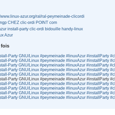
//www.linux-azur.org/ral/ral-peymeinade-clicordi
ingp CHEZ clic-ordi POINT com
azur
install-party
clic-ordi
bidouille
handy-linux
ux Azur
 fois
tall-Party GNU/Linux #peymeinade #linuxAzur #installParty #cl
tall-Party GNU/Linux #peymeinade #linuxAzur #installParty #cl
tall-Party GNU/Linux #peymeinade #linuxAzur #installParty #cl
tall-Party GNU/Linux #peymeinade #linuxAzur #installParty #cl
tall-Party GNU/Linux #peymeinade #linuxAzur #installParty #cl
tall-Party GNU/Linux #peymeinade #linuxAzur #installParty #cl
tall-Party GNU/Linux #peymeinade #linuxAzur #installParty #cl
tall-Party GNU/Linux #peymeinade #linuxAzur #installParty #cl
tall-Party GNU/Linux #peymeinade #linuxAzur #installParty #cl
tall-Party GNU/Linux #peymeinade #linuxAzur #installParty #cl