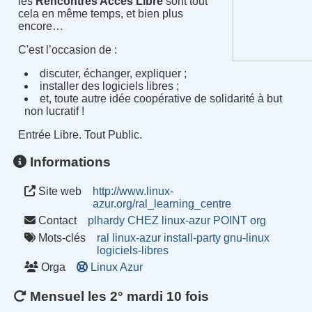
les
Rencontres Accès Libre
sont tout
cela en même temps, et bien plus
encore…
C'est l’occasion de :
discuter, échanger, expliquer ;
installer des logiciels libres ;
et, toute autre idée coopérative de solidarité à but
non lucratif !
Entrée Libre. Tout Public.
Informations
Site web
http://www.linux-
azur.org/ral_learning_centre
Contact
plhardy CHEZ linux-azur POINT org
Mots-clés
ral
linux-azur
install-party
gnu-linux
logiciels-libres
Orga
Linux Azur
Mensuel les 2° mardi 10 fois