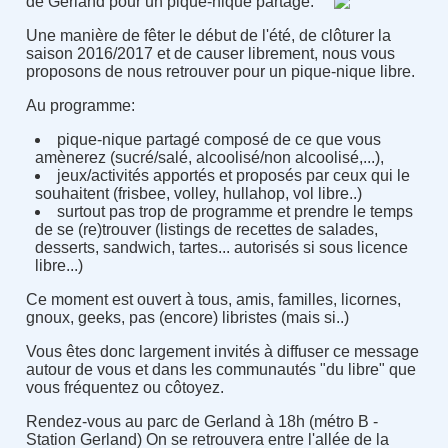
de Gerland pour un pique-nique partagé.
Une manière de fêter le début de l'été, de clôturer la
saison 2016/2017 et de causer librement, nous vous
proposons de nous retrouver pour un pique-nique libre.
Au programme:
pique-nique partagé composé de ce que vous
amènerez (sucré/salé, alcoolisé/non alcoolisé,...),
jeux/activités apportés et proposés par ceux qui le
souhaitent (frisbee, volley, hullahop, vol libre..)
surtout pas trop de programme et prendre le temps
de se (re)trouver (listings de recettes de salades,
desserts, sandwich, tartes... autorisés si sous licence
libre...)
Ce moment est ouvert à tous, amis, familles, licornes,
gnoux, geeks, pas (encore) libristes (mais si..)
Vous êtes donc largement invités à diffuser ce message
autour de vous et dans les communautés "du libre" que
vous fréquentez ou côtoyez.
Rendez-vous au parc de Gerland à 18h (métro B -
Station Gerland) On se retrouvera entre l'allée de la