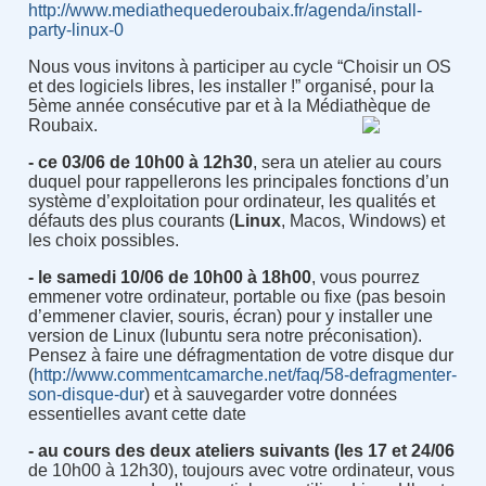
http://www.mediathequederoubaix.fr/agenda/install-
party-linux-0
Nous vous invitons à participer au cycle “Choisir un OS
et des logiciels libres, les installer !” organisé, pour la
5ème année consécutive par et à la Médiathèque de
Roubaix.
- ce 03/06 de 10h00 à 12h30
, sera un atelier au cours
duquel pour rappellerons les principales fonctions d’un
système d’exploitation pour ordinateur, les qualités et
défauts des plus courants (
Linux
, Macos, Windows) et
les choix possibles.
- le samedi 10/06 de 10h00 à 18h00
, vous pourrez
emmener votre ordinateur, portable ou fixe (pas besoin
d’emmener clavier, souris, écran) pour y installer une
version de Linux (lubuntu sera notre préconisation).
Pensez à faire une défragmentation de votre disque dur
(
http://www.commentcamarche.net/faq/58-defragmenter-
son-disque-dur
) et à sauvegarder votre données
essentielles avant cette date
- au cours des deux ateliers suivants (les 17 et 24/06
de 10h00 à 12h30), toujours avec votre ordinateur, vous