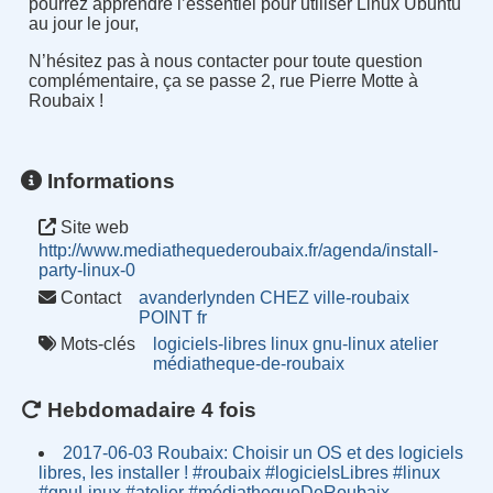
pourrez apprendre l’essentiel pour utiliser Linux Ubuntu
au jour le jour,
N’hésitez pas à nous contacter pour toute question
complémentaire, ça se passe 2, rue Pierre Motte à
Roubaix !
Informations
Site web
http://www.mediathequederoubaix.fr/agenda/install-
party-linux-0
Contact
avanderlynden CHEZ ville-roubaix
POINT fr
Mots-clés
logiciels-libres
linux
gnu-linux
atelier
médiatheque-de-roubaix
Hebdomadaire 4 fois
2017-06-03 Roubaix: Choisir un OS et des logiciels
libres, les installer ! #roubaix #logicielsLibres #linux
#gnuLinux #atelier #médiathequeDeRoubaix