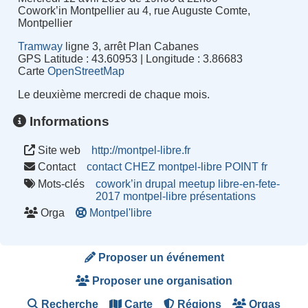
Cowork’in Montpellier au 4, rue Auguste Comte,
Montpellier
Tramway
ligne 3, arrêt Plan Cabanes
GPS Latitude : 43.60953 | Longitude : 3.86683
Carte
OpenStreetMap
Le deuxième mercredi de chaque mois.
Informations
Site web
http://montpel-libre.fr
Contact
contact CHEZ montpel-libre POINT fr
Mots-clés
cowork’in
drupal
meetup
libre-en-fete-
2017
montpel-libre
présentations
Orga
Montpel'libre
Proposer un événement
Proposer une organisation
Recherche
Carte
Régions
Orgas