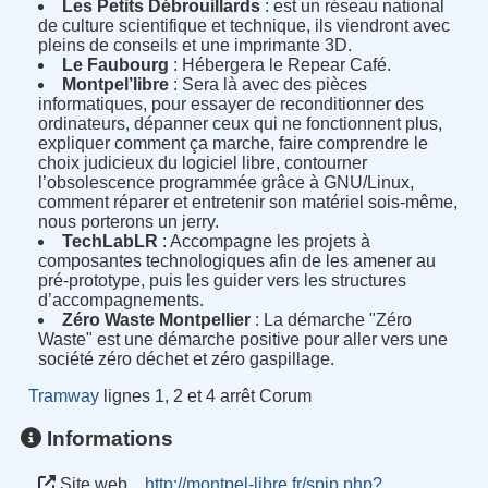
Les Petits Débrouillards
: est un réseau national
de culture scientifique et technique, ils viendront avec
pleins de conseils et une imprimante 3D.
Le Faubourg
: Hébergera le Repear Café.
Montpel’libre
: Sera là avec des pièces
informatiques, pour essayer de reconditionner des
ordinateurs, dépanner ceux qui ne fonctionnent plus,
expliquer comment ça marche, faire comprendre le
choix judicieux du logiciel libre, contourner
l’obsolescence programmée grâce à GNU/Linux,
comment réparer et entretenir son matériel sois-même,
nous porterons un jerry.
TechLabLR
: Accompagne les projets à
composantes technologiques afin de les amener au
pré-prototype, puis les guider vers les structures
d’accompagnements.
Zéro Waste Montpellier
: La démarche "Zéro
Waste" est une démarche positive pour aller vers une
société zéro déchet et zéro gaspillage.
Tramway
lignes 1, 2 et 4 arrêt Corum
Informations
Site web
http://montpel-libre.fr/spip.php?