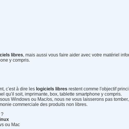
ciels libres
, mais aussi vous faire aider avec votre matériel infor
hone y compris.
t, c'est à dire les
logiciels libres
restent comme l'objectif princ
el qu'il soit, imprimante, box, tablette smartphone y compris.
ous Windows ou Mac/os, nous ne vous laisserons pas tomber,
monie commerciale des produits non libres.
 ?
inux
ws ou Mac