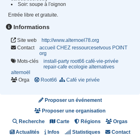
Soir: soupe à l'oignon
Entrée libre et gratuite.
Informations
Site web
http://www.alternoel78.org
Contact
accueil CHEZ ressourcesetvous POINT
org
Mots-clés
install-party
root66
café-vie-privée
repair-cafe
ecologie
alternatives
alternoël
Orga
Root66
Café vie privée
Proposer un événement
Proposer une organisation
Recherche
Carte
Régions
Orgas
Actualités
Infos
Statistiques
Contact