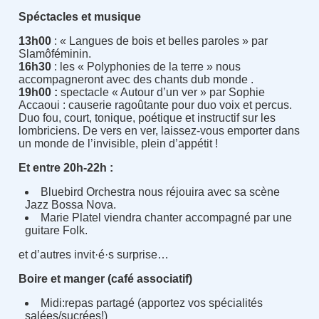
Spéctacles et musique
13h00
: « Langues de bois et belles paroles » par
Slamôféminin.
16h30
: les « Polyphonies de la terre » nous
accompagneront avec des chants dub monde .
19h00 :
spectacle « Autour d’un ver » par Sophie
Accaoui : causerie ragoûtante pour duo voix et percus.
Duo fou, court, tonique, poétique et instructif sur les
lombriciens. De vers en ver, laissez-vous emporter dans
un monde de l’invisible, plein d’appétit !
Et entre 20h-22h :
Bluebird Orchestra nous réjouira avec sa scène
Jazz Bossa Nova.
Marie Platel viendra chanter accompagné par une
guitare Folk.
et d’autres invit·é·s surprise…
Boire et manger (café associatif)
Midi:repas partagé (apportez vos spécialités
salées/sucrées!)