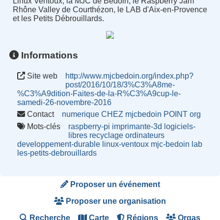
Linux Ventoux, la MJC de Bédoin, le Raspberry Jam
Rhône Valley de Courthézon, le LAB d'Aix-en-Provence
et les Petits Débrouillards.
Informations
Site web
http://www.mjcbedoin.org/index.php?
post/2016/10/18/3%C3%A8me-
%C3%A9dition-Faites-de-la-R%C3%A9cup-le-
samedi-26-novembre-2016
Contact
numerique CHEZ mjcbedoin POINT org
Mots-clés
raspberry-pi
imprimante-3d
logiciels-
libres
recyclage
ordinateurs
developpement-durable
linux-ventoux
mjc-bedoin
lab
les-petits-debrouillards
Proposer un événement
Proposer une organisation
Recherche
Carte
Régions
Orgas