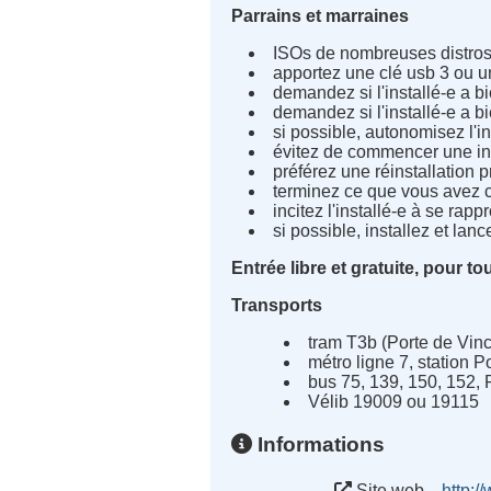
Parrains et marraines
ISOs de nombreuses distros 
apportez une clé usb 3 ou un
demandez si l'installé-e a b
demandez si l'installé-e a
si possible, autonomisez l'ins
évitez de commencer une in
préférez une réinstallation 
terminez ce que vous avez 
incitez l'installé-e à se rap
si possible, installez et lance
Entrée libre et gratuite, pour to
Transports
tram T3b (Porte de Vinc
métro ligne 7, station P
bus 75, 139, 150, 152,
Vélib 19009 ou 19115
Informations
Site web
http:/