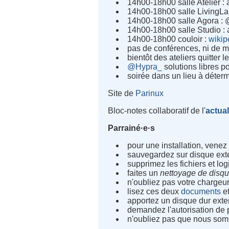
14h00-18h00
salle Atelier :
14h00-18h00
salle LivingLa
14h00-18h00
salle Agora : 
14h00-18h00
salle Studio :
14h00-18h00
couloir :
wiki
pas de conférences, ni de 
bientôt des ateliers quitter
@Hypra_
solutions libres p
soirée dans un lieu à déter
Site de
Parinux
Bloc-notes collaboratif de l'
actual
Parrainé·e·s
pour une installation, vene
sauvegardez sur disque exte
supprimez les fichiers et log
faites un
nettoyage de disq
n'oubliez pas votre chargeur
lisez ces deux
documents
et
apportez un disque dur exte
demandez l'autorisation de
n'oubliez pas que nous som