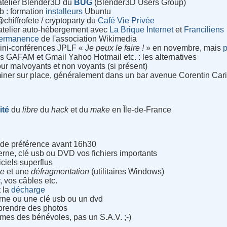
atelier Blender3D du
BUG
(Blender3D Users Group)
b : formation
installeurs
Ubuntu
@chiffrofete / cryptoparty du
Café Vie Privée
atelier auto-hébergement avec
La Brique Internet
et
Franciliens
permanence
de l'association Wikimedia
mini-conférences JPLF «
Je peux le faire !
» en novembre, mais
 les GAFAM et Gmail Yahoo Hotmail etc. : les alternatives
our malvoyants et non voyants (si présent)
miner sur place, généralement dans un bar avenue Corentin Car
ité
du
libre
du
hack
et du
make
en Île-de-France
z de préférence avant 16h30
rne, clé usb ou DVD vos fichiers importants
iciels superflus
ue
et une
défragmentation
(utilitaires Windows)
, vos câbles etc.
 la
décharge
rne ou une clé usb ou un dvd
 prendre des photos
mes des bénévoles, pas un S.A.V. ;-)