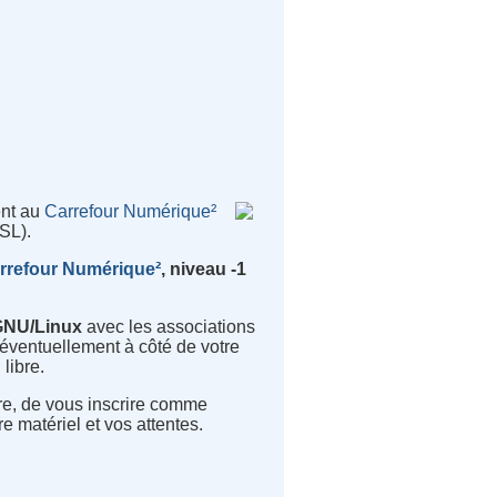
ent au
Carrefour Numérique²
SL).
rrefour Numérique²
, niveau -1
GNU/Linux
avec les associations
 éventuellement à côté de votre
libre.
oire, de vous inscrire comme
e matériel et vos attentes.