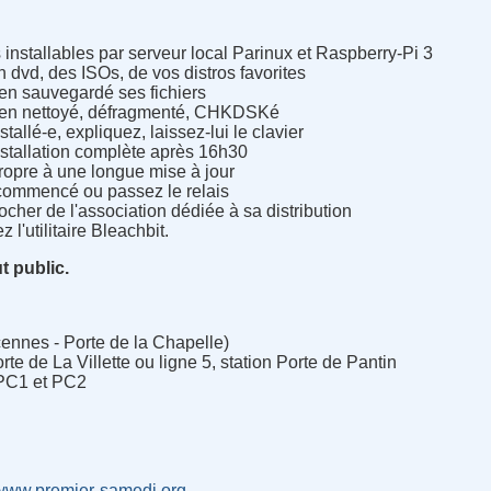
installables par serveur local Parinux et Raspberry-Pi 3
 dvd, des ISOs, de vos distros favorites
ien sauvegardé ses fichiers
 bien nettoyé, défragmenté, CHKDSKé
tallé-e, expliquez, laissez-lui le clavier
stallation complète après 16h30
propre à une longue mise à jour
commencé ou passez le relais
procher de l'association dédiée à sa distribution
z l'utilitaire Bleachbit.
ut public.
ennes - Porte de la Chapelle)
orte de La Villette ou ligne 5, station Porte de Pantin
 PC1 et PC2
/www.premier-samedi.org