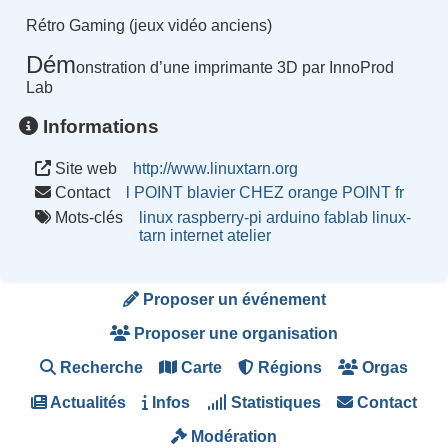
Rétro Gaming (jeux vidéo anciens)
Dém
onstration d’une imprimante 3D par InnoProd
Lab
Informations
Site web
http://www.linuxtarn.org
Contact
l POINT blavier CHEZ orange POINT fr
Mots-clés
linux
raspberry-pi
arduino
fablab
linux-
tarn
internet
atelier
Proposer un événement
Proposer une organisation
Recherche
Carte
Régions
Orgas
Actualités
Infos
Statistiques
Contact
Modération