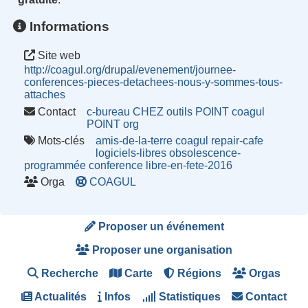
Informations
Site web
http://coagul.org/drupal/evenement/journee-
conferences-pieces-detachees-nous-y-sommes-tous-
attaches
Contact
c-bureau CHEZ outils POINT coagul
POINT org
Mots-clés
amis-de-la-terre
coagul
repair-cafe
logiciels-libres
obsolescence-
programmée
conference
libre-en-fete-2016
Orga
COAGUL
Proposer un événement
Proposer une organisation
Recherche
Carte
Régions
Orgas
Actualités
Infos
Statistiques
Contact