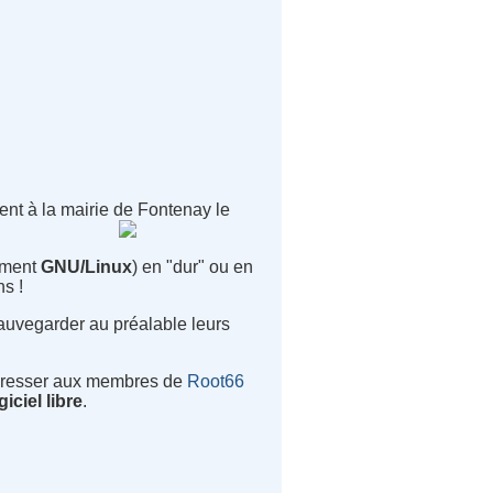
ent à la mairie de Fontenay le
lement
GNU/Linux
) en "dur" ou en
ns !
 sauvegarder au préalable leurs
'adresser aux membres de
Root66
giciel libre
.