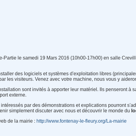
le-Partie le samedi 19 Mars 2016 (10h00-17h00) en salle Crevill
taller des logiciels et systèmes d'exploitation libres (principa
 par les visiteurs. Venez avec votre machine, nous vous y aidero
nstallation sont invités à apporter leur matériel. Ils penseront à
ort externe.
rs intéressés par des démonstrations et explications pourront s
enir simplement discuter avec nous et découvrir le monde du
lo
eb de la mairie :
http://www.fontenay-le-fleury.org/La-mairie